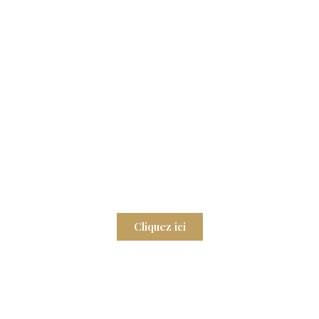
lez-vous chez Elo Pole S
Dépassez vos limites dans un cadre bienveillant.
Cliquez ici